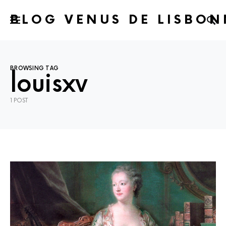
BLOG VENUS DE LISBON
BROWSING TAG
louisxv
1 POST